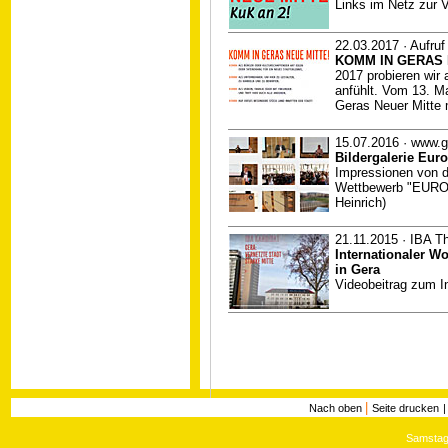
Links im Netz zur 
22.03.2017
· Aufruf
KOMM IN GERAS 
2017 probieren wir 
anfühlt. Vom 13. M
Geras Neuer Mitte m
15.07.2016
· www.g
Bildergalerie Eur
Impressionen von 
Wettbewerb "EUROP
Heinrich)
21.11.2015
· IBA T
Internationaler 
in Gera
Videobeitrag zum I
|
Nach oben
Seite drucken
Samstag,