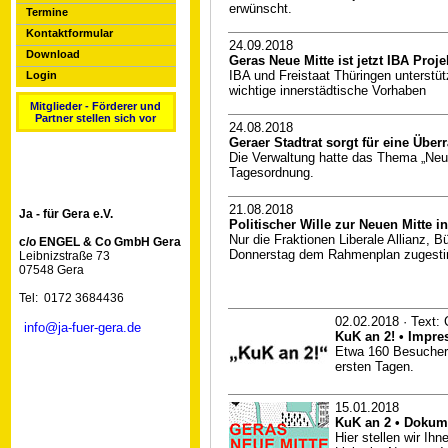
erwünscht.
Termine
Kontaktformular
24.09.2018
Download
Geras Neue Mitte ist jetzt IBA Proje
IBA und Freistaat Thüringen unterstüt
Login
wichtige innerstädtische Vorhaben
Mitglieder - Förderer und
Partner stellen sich vor
24.08.2018
Geraer Stadtrat sorgt für eine Übe
Die Verwaltung hatte das Thema „Neue
Tagesordnung.
21.08.2018
Ja - für Gera e.V.
Politischer Wille zur Neuen Mitte in
Nur die Fraktionen Liberale Allianz, B
c/o ENGEL & Co GmbH Gera
Donnerstag dem Rahmenplan zugest
Leibnizstraße 73
07548 Gera
Tel: 0172 3684436
02.02.2018
· Text:
info@ja-fuer-gera.de
KuK an 2! • Impre
Etwa 160 Besucher p
ersten Tagen.
15.01.2018
KuK an 2 • Dokum
Hier stellen wir I