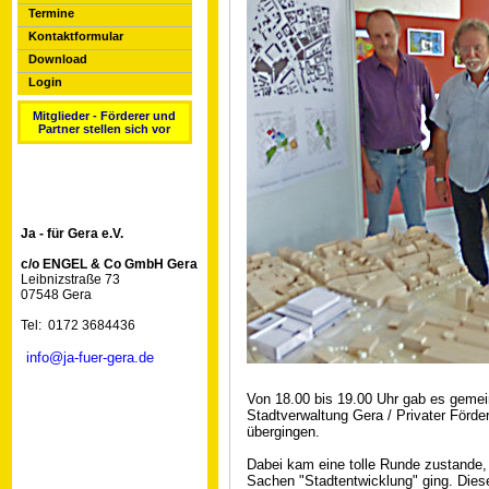
Termine
Kontaktformular
Download
Login
Mitglieder - Förderer und
Partner stellen sich vor
Ja - für Gera e.V.
c/o ENGEL & Co GmbH Gera
Leibnizstraße 73
07548 Gera
Tel: 0172 3684436
info@ja-fuer-gera.de
Von 18.00 bis 19.00 Uhr gab es gemei
Stadtverwaltung Gera / Privater Förd
übergingen.
Dabei kam eine tolle Runde zustande, 
Sachen "Stadtentwicklung" ging. Dies