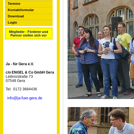
Termine
Kontaktformular
Download
Login
Mitglieder - Förderer und
Partner stellen sich vor
Ja - für Gera e.V.
c/o ENGEL & Co GmbH Gera
Leibnizstraße 73
07548 Gera
Tel: 0172 3684436
info@ja-fuer-gera.de