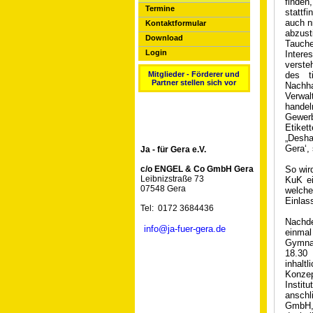
finden
Termine
stattf
auch n
Kontaktformular
abzust
Download
Taucher
Login
Intere
verste
des t
Mitglieder - Förderer und
Partner stellen sich vor
Nachha
Verwal
handeln
Gewerb
Etiket
„Deshal
Gera‘, 
Ja - für Gera e.V.
So wir
c/o ENGEL & Co GmbH Gera
Leibnizstraße 73
KuK ei
07548 Gera
welche
Einlass
Tel: 0172 3684436
Nachde
info@ja-fuer-gera.de
einma
Gymnas
18.30
inhalt
Konzep
Instit
anschl
GmbH, 