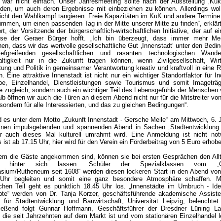
, war nicht einfach. Unser Jahresmeeting sollte nach der Ausstellung ‚Kuk
inden, um auch deren Ergebnisse mit einbeziehen zu können. Allerdings woll
icht den Wahlkampf tangieren. Freie Kapazitäten im KuK und andere Termine 
immen, um einen passenden Tag in der Mitt
e unserer Mitte zu finden“, erklär
t, der Vorsitzende der bürgerschaftlich-wirtschaftlichen Initiative, der auf e
sse der Geraer Bürger hofft. „Ich bin überzeugt, dass immer mehr M
hen, dass wir das wertvolle gesellschaftliche Gut ‚Innenstadt‘ unter den Bed
iefgreifenden gesellschaftlichen und rasanten technologischen Wand
ltigkeit nur in die Zukunft tragen können, wenn Zivilgesellschaft, Wirt
tung und Politik in gemeinsamer Verantwortung kreativ und kraftvoll in eine 
. Eine attraktive Innenstadt ist nicht nur ein wichtiger Standortfaktor für In
e, Einzelhandel, Dienstleistungen sowie Tourismus und somit Imageträ
te zugleich, sondern auch ein wichtiger Teil des Lebensgefühls der Menschen 
b öffnen wir auch die Türen an diesem Abend nicht nur für die Mitstreiter von
sondern für alle Interessierten, und das zu gleichen Bedingungen“.
d es unter dem Motto „Zukunft Innenstadt - Gersche Meile“
am Mittwoch, 6. J
nen impulsgebenden und spannenden Abend in Sachen „Stadtentwicklung
r auch dieses Mal kulturell umrahmt wird. Eine Anmeldung ist nicht not
 ist ab 17.15 Uhr, hier wird für den Verein ein Förderbeitrag von 5 Euro erhob
m die Gäste angekommen sind, können sie bei ersten Gesprächen den Allt
l hinter sich lassen. Schüler der Spezialklassen vom „G
ium/Rutheneum seit 1608“ werden diesen lockeren Start in den Abend von
 Uhr begleiten und somit eine ganz besondere Atmosphäre schaffen. 
lichen Teil geht es pünktlich 18.45 Uhr los. „Innenstädte im Umbruch - Id
te“ werden von Dr. Tanja Korzer, geschäftsführende akademische Assiste
ut für Stadtentwicklung und Bauwirtschaft, Universität Leipzig, beleuchtet
ießend folgt Gunnar Hoffmann, Geschäftsführer der Dresdner Lüning L
die seit Jahrzehnten auf dem Markt ist und vom stationären Einzelhandel l