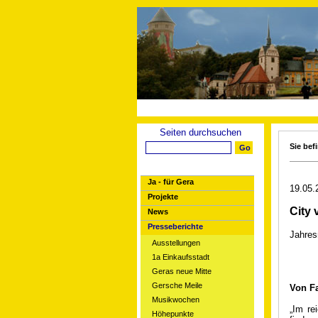
Seiten durchsuchen
Sie bef
Ja - für Gera
19.05.
Projekte
City 
News
Presseberichte
Jahres
Ausstellungen
1a Einkaufsstadt
Geras neue Mitte
Gersche Meile
Von F
Musikwochen
„Im re
Höhepunkte