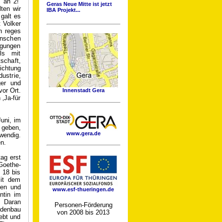
 an 2!‘
Geras Neue Mitte ist jetzt
ten wir
IBA Projekt...
galt es
t Volker
in reges
enschen
ingungen
els mit
schaft,
Richtung
dustrie,
ger und
vor Ort.
Innenstadt Gera
 ‚Ja-für
uni, im
 geben,
www.gera.de
wendig.
en.
ag erst
oethe-
 18 bis
Mit dem
een und
www.esf-thueringen.de
ntin im
. Daran
Personen-Förderung
adenbau
von 2008 bis 2013
ebt und