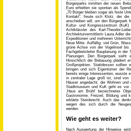
Bürgerparks inmitten der neuen Beb
Euro erhielten sie spontan als Spende
„70 Bürger bleiben sogar als feste Unt
Kontakt“, freute sich Klotz, der die
anschieben will, um den Bürgerpark f
Kultur- und Kongresszentrum (KuK) 
Achtklässler des Karl-Theodor-Lie
Architekturvermittlerin Laura Adler 
Expeditionen und mehreren Unterrichts
Neue Mitte. Auffällig: viel Grün, Was
grüne Achse von der Vogelinsel bis 
Fachgebietsleiter Bauplanung in der 
Planungen. Den Bürgerpark sieht e
Hinsichtlich der Bebauung plädiert er
Großprojekten. Stattdessen sollten
bringen und sich Eigentümer der Reg
bereits einige Interessenten, wusste
in zentraler Lage groß ist, sind vo
Häuser angedacht, die Wohnen und g
Stadtmuseum und KuK geht es vor al
‚Haus am Brühl‘ bezeichnetes Obje
Gastronomie, Freizeit, Bildung und 
erklärte Steinbrecht. Auch das den
wegen des sich durch die Neugest
werden.
Wie geht es weiter?
Nach Auswertung der Hinweise wir