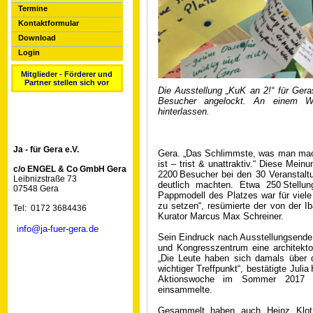
Termine
Kontaktformular
Download
Login
Mitglieder - Förderer und
Partner stellen sich vor
Die Ausstellung „KuK an 2!“ für Gera
Besucher angelockt. An einem W
hinterlassen.
Ja - für Gera e.V.
Gera. „Das Schlimmste, was man mache
ist – trist & unattraktiv.“ Diese Mein
c/o ENGEL & Co GmbH Gera
2200 Besucher bei den 30 Veranstalt
Leibnizstraße 73
deutlich machten. Etwa 250 Stellun
07548 Gera
Pappmodell des Platzes war für viele
zu setzen“, resümierte der von der I
Tel: 0172 3684436
Kurator
Marcus Max Schreiner
.
info@ja-fuer-gera.de
Sein Eindruck nach Ausstellungsende:
und Kongresszentrum eine architekton
„Die Leute haben sich damals über di
wichtiger Treffpunkt“, bestätigte ­Jul
Aktionswoche im Sommer 2017 
einsammelte.
Gesammelt haben auch Heinz Klotz